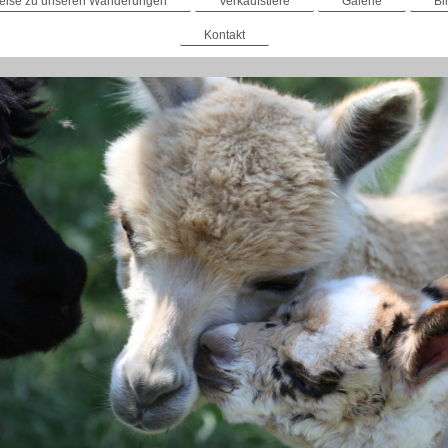
weise zu unseren Wanderungen
Verkaufstiere
Galerie
Bi
Kontakt